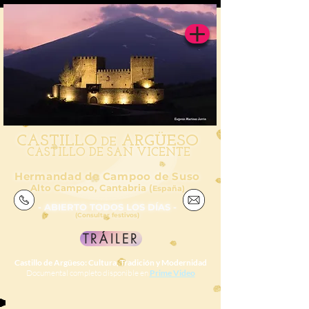
CAS
TILL
O
ARGÜESO
DE
CASTILLO DE SAN VICENTE
Hermandad de Campoo de Suso
Alto Campoo, Cantabria (
España)
- ABIERTO TODOS LOS DÍAS -
(Consultar festivos)
TRÁILER
Castillo de Argüeso: Cultura, Tradición y Modernidad
Documental completo disponible en
Prime Video