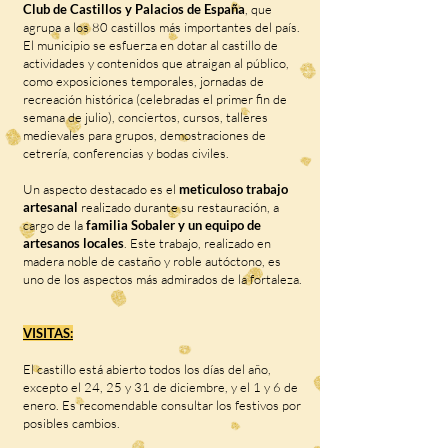
Club de Castillos y Palacios de España
, que
agrupa a los 80 castillos más importantes del país.
El municipio se esfuerza en dotar al castillo de
actividades y contenidos que atraigan al público,
como exposiciones temporales, jornadas de
recreación histórica (celebradas el primer fin de
semana de julio), conciertos, cursos, talleres
medievales para grupos, demostraciones de
cetrería, conferencias y bodas civiles.
Un aspecto destacado es el
meticuloso trabajo
artesanal
realizado durante su restauración, a
cargo de la
familia Sobaler y un equipo de
artesanos locales
. Este trabajo, realizado en
madera noble de castaño y roble autóctono, es
uno de los aspectos más admirados de la fortaleza.
VISITAS:
El castillo está abierto todos los días del año,
excepto el 24, 25 y 31 de diciembre, y el 1 y 6 de
enero. Es recomendable consultar los festivos por
posibles cambios.