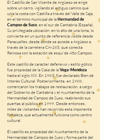
El Castillo de San Vicente de Argüeso se erige
sobre un cerro, vigilando el antiguo camino que
unía la costa con Castilla a través del Valle de Saja,
en el término municipal de la
Hermandad de
Campoo de Suso
, en el sur de Cantabria (España).
Su privilegiada ubicación, en lo alto de una loma, lo
convierte en un punto de referencia visible desde
Paracuelles, desde donde se accede a Argüeso a
través de la carretera CA-183, que conecta
Reinosa con la estación de esquí de Alto Campoo.
Este castillo de carácter defensivo y estilo gótico
fue propiedad de la Casa de la
Vega-Mendoza
hasta el siglo XIX. En 1983, fue declarado Bien de
Interés Cultural. Posteriormente, en 1988,
comenzaron los trabajos de restauración, a cargo
del Gobierno de Cantabria y el Ayuntamiento de la
Hermandad de Campoo de Suso, reabriendo sus
puertas al público en 1999. Desde entonces,
miles de visitantes han recorrido esta imponente
fortaleza, que actualmente funciona como centro
cultural.
El castillo es propiedad del Ayuntamiento de la
Hermandad de Campoo de Suso y forma parte del