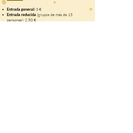
Entrada general:
3 €
Entrada reducida
(grupos de más de 15
personas): 2,50 €
Entrada libre:
Niños de 3 años o menores
Residentes empadronados en el municipio de la
Hermandad de Campoo de Suso con la
Tarjeta del
Club de Amigos del Castillo de Argüeso.
No se permite la entrada de animales de
compañía (excepto perros guía)
Accesibilidad:
El interior del castillo no es
accesible (solo escaleras).
Acceso posible
con silla
de ruedas y carritos hasta la recepción.