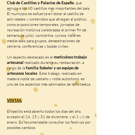
Club de Castillos y Palacios de España
, que
agrupa a los 80 castillos más importantes del país.
El municipio se esfuerza en dotar al castillo de
actividades y contenidos que atraigan al público,
como exposiciones temporales, jornadas de
recreación histórica (celebradas el primer fin de
semana de julio), conciertos, cursos, talleres
medievales para grupos, demostraciones de
cetrería, conferencias y bodas civiles.
Un aspecto destacado es el
meticuloso trabajo
artesanal
realizado durante su restauración, a
cargo de la
familia Sobaler y un equipo de
artesanos locales
. Este trabajo, realizado en
madera noble de castaño y roble autóctono, es
uno de los aspectos más admirados de la fortaleza.
VISITAS:
El castillo está abierto todos los días del año,
excepto el 24, 25 y 31 de diciembre, y el 1 y 6 de
enero. Es recomendable consultar los festivos por
posibles cambios.