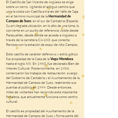
El Castillo de San Vicente de Argüeso se erige
sobre un cerro, vigilando el antiguo camino que
unía la costa con Castilla a través del Valle de Saja,
en el término municipal de la
Hermandad de
Campoo de Suso
, en el sur de Cantabria (España).
Su privilegiada ubicación, en lo alto de una loma, lo
convierte en un punto de referencia visible desde
Paracuelles, desde donde se accede a Argüeso a
través de la carretera CA-183, que conecta
Reinosa con la estación de esquí de Alto Campoo.
Este castillo de carácter defensivo y estilo gótico
fue propiedad de la Casa de la
Vega-Mendoza
hasta el siglo XIX. En 1983, fue declarado Bien de
Interés Cultural. Posteriormente, en 1988,
comenzaron los trabajos de restauración, a cargo
del Gobierno de Cantabria y el Ayuntamiento de la
Hermandad de Campoo de Suso, reabriendo sus
puertas al público en 1999. Desde entonces,
miles de visitantes han recorrido esta imponente
fortaleza, que actualmente funciona como centro
cultural.
El castillo es propiedad del Ayuntamiento de la
Hermandad de Campoo de Suso y forma parte del