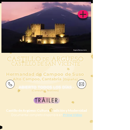
CAS
TILL
O
ARGÜESO
DE
CASTILLO DE SAN VICENTE
Hermandad de Campoo de Suso
Alto Campoo, Cantabria (
España)
- ABIERTO TODOS LOS DÍAS -
(Consultar festivos)
TRÁILER
Castillo de Argüeso: Cultura, Tradición y Modernidad
Documental completo disponible en
Prime Video