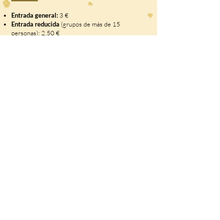
Entrada general:
3 €
Entrada reducida
(grupos de más de 15
personas): 2,50 €
Entrada libre:
Niños de 3 años o menores
Residentes empadronados en el municipio de la
Hermandad de Campoo de Suso con la
Tarjeta del
Club de Amigos del Castillo de Argüeso.
No se permite la entrada de animales de
compañía (excepto perros guía)
Accesibilidad:
El interior del castillo no es
accesible (solo escaleras).
Acceso posible
con silla
de ruedas y carritos hasta la recepción.