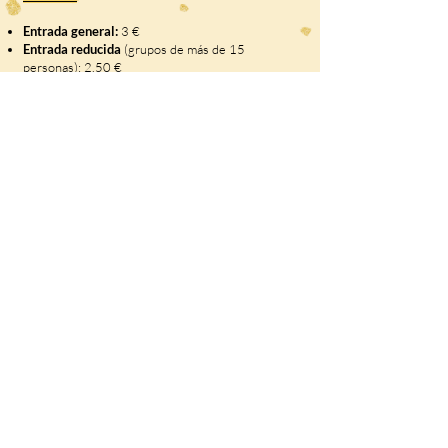
Entrada general:
3 €
Entrada reducida
(grupos de más de 15
personas): 2,50 €
Entrada libre:
Niños de 3 años o menores
Residentes empadronados en el municipio de la
Hermandad de Campoo de Suso con la
Tarjeta del
Club de Amigos del Castillo de Argüeso.
No se permite la entrada de animales de
compañía (excepto perros guía)
Accesibilidad:
El interior del castillo no es
accesible (solo escaleras).
Acceso posible
con silla
de ruedas y carritos hasta la recepción.