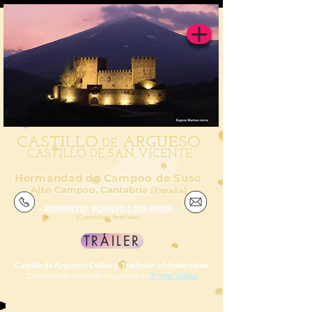
CAS
TILL
O
ARGÜESO
DE
CASTILLO DE SAN VICENTE
Hermandad de Campoo de Suso
Alto Campoo, Cantabria (
España)
- ABIERTO TODOS LOS DÍAS -
(Consultar festivos)
TRÁILER
Castillo de Argüeso: Cultura, Tradición y Modernidad
Documental completo disponible en
Prime Video