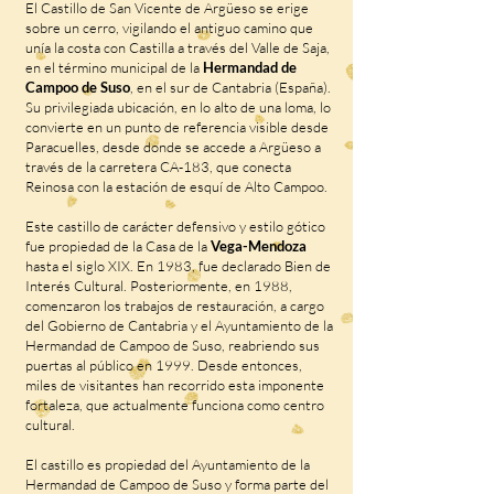
El Castillo de San Vicente de Argüeso se erige
sobre un cerro, vigilando el antiguo camino que
unía la costa con Castilla a través del Valle de Saja,
en el término municipal de la
Hermandad de
Campoo de Suso
, en el sur de Cantabria (España).
Su privilegiada ubicación, en lo alto de una loma, lo
convierte en un punto de referencia visible desde
Paracuelles, desde donde se accede a Argüeso a
través de la carretera CA-183, que conecta
Reinosa con la estación de esquí de Alto Campoo.
Este castillo de carácter defensivo y estilo gótico
fue propiedad de la Casa de la
Vega-Mendoza
hasta el siglo XIX. En 1983, fue declarado Bien de
Interés Cultural. Posteriormente, en 1988,
comenzaron los trabajos de restauración, a cargo
del Gobierno de Cantabria y el Ayuntamiento de la
Hermandad de Campoo de Suso, reabriendo sus
puertas al público en 1999. Desde entonces,
miles de visitantes han recorrido esta imponente
fortaleza, que actualmente funciona como centro
cultural.
El castillo es propiedad del Ayuntamiento de la
Hermandad de Campoo de Suso y forma parte del