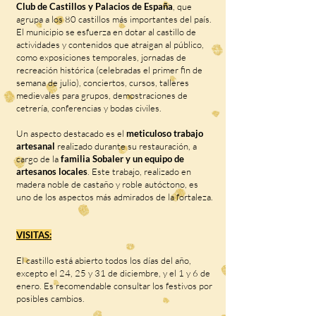
Club de Castillos y Palacios de España
, que
agrupa a los 80 castillos más importantes del país.
El municipio se esfuerza en dotar al castillo de
actividades y contenidos que atraigan al público,
como exposiciones temporales, jornadas de
recreación histórica (celebradas el primer fin de
semana de julio), conciertos, cursos, talleres
medievales para grupos, demostraciones de
cetrería, conferencias y bodas civiles.
Un aspecto destacado es el
meticuloso trabajo
artesanal
realizado durante su restauración, a
cargo de la
familia Sobaler y un equipo de
artesanos locales
. Este trabajo, realizado en
madera noble de castaño y roble autóctono, es
uno de los aspectos más admirados de la fortaleza.
VISITAS:
El castillo está abierto todos los días del año,
excepto el 24, 25 y 31 de diciembre, y el 1 y 6 de
enero. Es recomendable consultar los festivos por
posibles cambios.