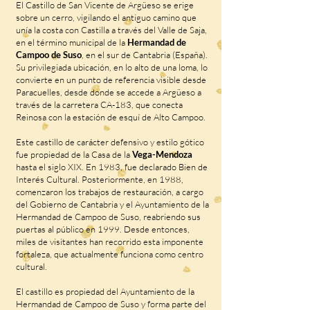
El Castillo de San Vicente de Argüeso se erige
sobre un cerro, vigilando el antiguo camino que
unía la costa con Castilla a través del Valle de Saja,
en el término municipal de la
Hermandad de
Campoo de Suso
, en el sur de Cantabria (España).
Su privilegiada ubicación, en lo alto de una loma, lo
convierte en un punto de referencia visible desde
Paracuelles, desde donde se accede a Argüeso a
través de la carretera CA-183, que conecta
Reinosa con la estación de esquí de Alto Campoo.
Este castillo de carácter defensivo y estilo gótico
fue propiedad de la Casa de la
Vega-Mendoza
hasta el siglo XIX. En 1983, fue declarado Bien de
Interés Cultural. Posteriormente, en 1988,
comenzaron los trabajos de restauración, a cargo
del Gobierno de Cantabria y el Ayuntamiento de la
Hermandad de Campoo de Suso, reabriendo sus
puertas al público en 1999. Desde entonces,
miles de visitantes han recorrido esta imponente
fortaleza, que actualmente funciona como centro
cultural.
El castillo es propiedad del Ayuntamiento de la
Hermandad de Campoo de Suso y forma parte del