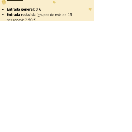
Entrada general:
3 €
Entrada reducida
(grupos de más de 15
personas): 2,50 €
Entrada libre:
Niños de 3 años o menores
Residentes empadronados en el municipio de la
Hermandad de Campoo de Suso con la
Tarjeta del
Club de Amigos del Castillo de Argüeso.
No se permite la entrada de animales de
compañía (excepto perros guía)
Accesibilidad:
El interior del castillo no es
accesible (solo escaleras).
Acceso posible
con silla
de ruedas y carritos hasta la recepción.