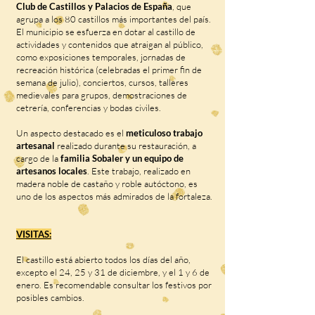
Club de Castillos y Palacios de España
, que
agrupa a los 80 castillos más importantes del país.
El municipio se esfuerza en dotar al castillo de
actividades y contenidos que atraigan al público,
como exposiciones temporales, jornadas de
recreación histórica (celebradas el primer fin de
semana de julio), conciertos, cursos, talleres
medievales para grupos, demostraciones de
cetrería, conferencias y bodas civiles.
Un aspecto destacado es el
meticuloso trabajo
artesanal
realizado durante su restauración, a
cargo de la
familia Sobaler y un equipo de
artesanos locales
. Este trabajo, realizado en
madera noble de castaño y roble autóctono, es
uno de los aspectos más admirados de la fortaleza.
VISITAS:
El castillo está abierto todos los días del año,
excepto el 24, 25 y 31 de diciembre, y el 1 y 6 de
enero. Es recomendable consultar los festivos por
posibles cambios.