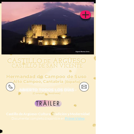
CAS
TILL
O
ARGÜESO
DE
CASTILLO DE SAN VICENTE
Hermandad de Campoo de Suso
Alto Campoo, Cantabria (
España)
- ABIERTO TODOS LOS DÍAS -
(Consultar festivos)
TRÁILER
Castillo de Argüeso: Cultura, Tradición y Modernidad
Documental completo disponible en
Prime Video