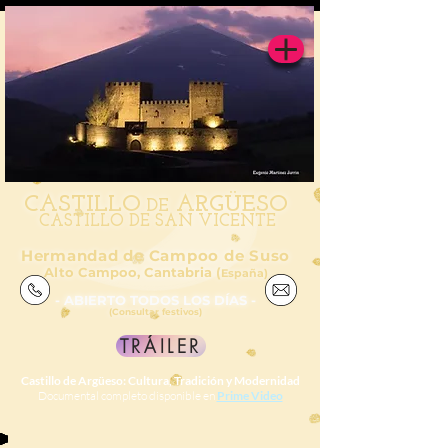
CAS
TILL
O
ARGÜESO
DE
CASTILLO DE SAN VICENTE
Hermandad de Campoo de Suso
Alto Campoo, Cantabria (
España)
- ABIERTO TODOS LOS DÍAS -
(Consultar festivos)
TRÁILER
Castillo de Argüeso: Cultura, Tradición y Modernidad
Documental completo disponible en
Prime Video