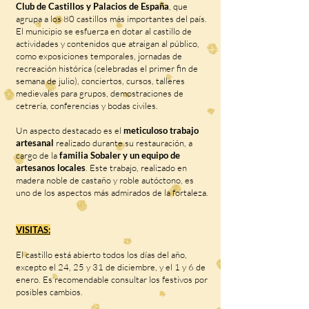
Club de Castillos y Palacios de España
, que
agrupa a los 80 castillos más importantes del país.
El municipio se esfuerza en dotar al castillo de
actividades y contenidos que atraigan al público,
como exposiciones temporales, jornadas de
recreación histórica (celebradas el primer fin de
semana de julio), conciertos, cursos, talleres
medievales para grupos, demostraciones de
cetrería, conferencias y bodas civiles.
Un aspecto destacado es el
meticuloso trabajo
artesanal
realizado durante su restauración, a
cargo de la
familia Sobaler y un equipo de
artesanos locales
. Este trabajo, realizado en
madera noble de castaño y roble autóctono, es
uno de los aspectos más admirados de la fortaleza.
VISITAS:
El castillo está abierto todos los días del año,
excepto el 24, 25 y 31 de diciembre, y el 1 y 6 de
enero. Es recomendable consultar los festivos por
posibles cambios.