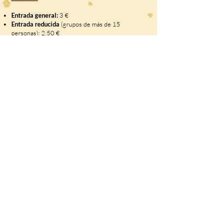
Entrada general:
3 €
Entrada reducida
(grupos de más de 15
personas): 2,50 €
Entrada libre:
Niños de 3 años o menores
Residentes empadronados en el municipio de la
Hermandad de Campoo de Suso con la
Tarjeta del
Club de Amigos del Castillo de Argüeso.
No se permite la entrada de animales de
compañía (excepto perros guía)
Accesibilidad:
El interior del castillo no es
accesible (solo escaleras).
Acceso posible
con silla
de ruedas y carritos hasta la recepción.