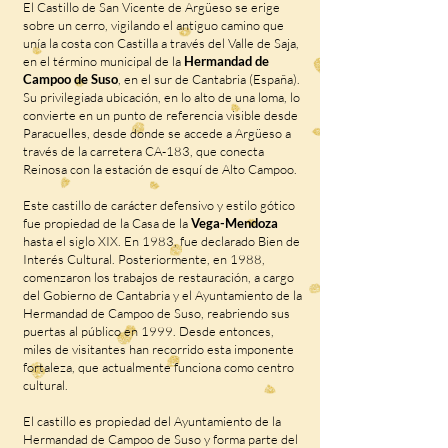
El Castillo de San Vicente de Argüeso se erige
sobre un cerro, vigilando el antiguo camino que
unía la costa con Castilla a través del Valle de Saja,
en el término municipal de la
Hermandad de
Campoo de Suso
, en el sur de Cantabria (España).
Su privilegiada ubicación, en lo alto de una loma, lo
convierte en un punto de referencia visible desde
Paracuelles, desde donde se accede a Argüeso a
través de la carretera CA-183, que conecta
Reinosa con la estación de esquí de Alto Campoo.
Este castillo de carácter defensivo y estilo gótico
fue propiedad de la Casa de la
Vega-Mendoza
hasta el siglo XIX. En 1983, fue declarado Bien de
Interés Cultural. Posteriormente, en 1988,
comenzaron los trabajos de restauración, a cargo
del Gobierno de Cantabria y el Ayuntamiento de la
Hermandad de Campoo de Suso, reabriendo sus
puertas al público en 1999. Desde entonces,
miles de visitantes han recorrido esta imponente
fortaleza, que actualmente funciona como centro
cultural.
El castillo es propiedad del Ayuntamiento de la
Hermandad de Campoo de Suso y forma parte del