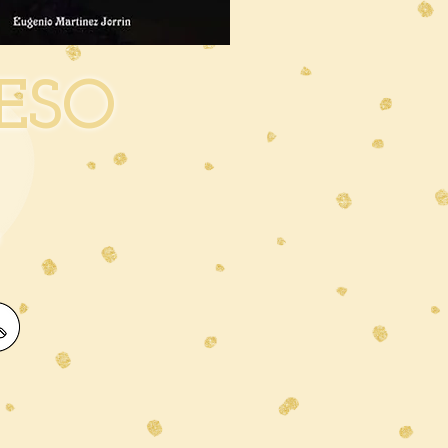
ESO
o