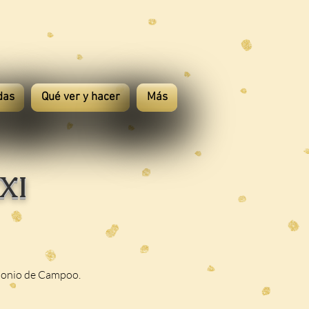
das
Qué ver y hacer
Más
XXI
rimonio de Campoo.