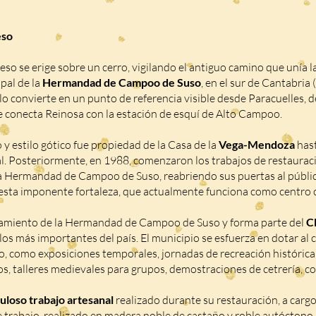
eso
eso se erige sobre un cerro, vigilando el antiguo camino que unía la
ipal de la
Hermandad de Campoo de Suso
, en el sur de Cantabria 
, lo convierte en un punto de referencia visible desde Paracuelles,
e conecta Reinosa con la estación de esquí de Alto Campoo.
o y estilo gótico fue propiedad de la Casa de la
Vega-Mendoza
hast
l. Posteriormente, en 1988, comenzaron los trabajos de restaurac
la Hermandad de Campoo de Suso, reabriendo sus puertas al públi
 esta imponente fortaleza, que actualmente funciona como centro c
ntamiento de la Hermandad de Campoo de Suso y forma parte del
Cl
llos más importantes del país. El municipio se esfuerza en dotar al c
o, como exposiciones temporales, jornadas de recreación histórica 
os, talleres medievales para grupos, demostraciones de cetrería, co
uloso trabajo artesanal
realizado durante su restauración, a cargo
te trabajo, realizado en madera noble de castaño y roble autóctono