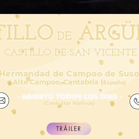
TILL
O
ARGÜ
DE
CASTILLO DE SAN VICENTE
Hermandad de Campoo de Sus
Alto Campoo, Cantabria (
España)
- ABIERTO TODOS LOS DÍAS -
(Consultar festivos)
TRÁILER