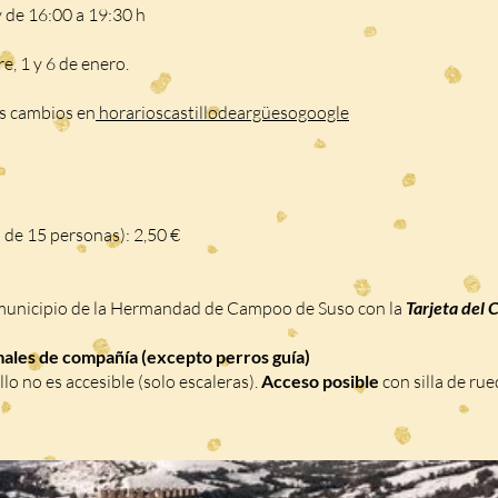
y de 16:00 a 19:30 h
re, 1 y 6 de enero.
es cambios en
horarioscastillodeargüesogoogle
de 15 personas): 2,50 €
municipio de la Hermandad de Campoo de Suso con la
Tarjeta del 
males de compañía (excepto perros guía)
illo no es accesible (solo escaleras).
Acceso posible
con silla de rue