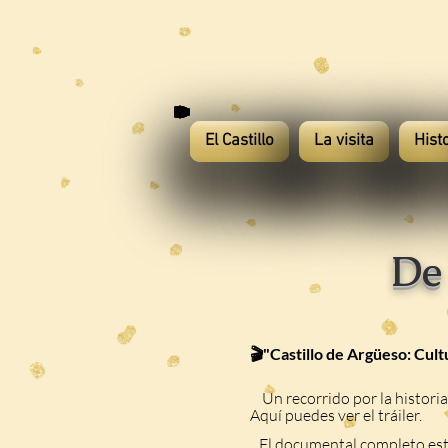
El Castillo
La visita
Hist
De 
🎬"Castillo de Argüeso: Cul
Un recorrido por la historia 
Aquí puedes ver el tráiler.
El documental completo est