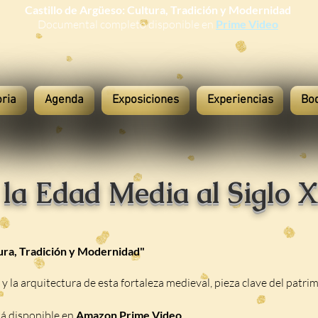
Castillo de Argüeso: Cultura, Tradición y Modernidad
Documental completo disponible en
Prime Video
oria
Agenda
Exposiciones
Experiencias
Bo
la Edad Media al Siglo 
tura, Tradición y Modernidad"
y la arquitectura de esta fortaleza medieval, pieza clave del pat
á disponible en
Amazon Prime Video
.