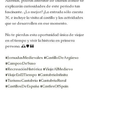
Además, podrás disfrutar de charlas donde se 
explicarán curiosidades de este periodo tan 
fascinante. ¿Lo mejor? ¡La entrada sólo cuesta 
3€, e incluye la visita al castillo y las actividades 
que se desarrollen en ese momento.
No te pierdas esta oportunidad única de viajar 
en el tiempo y vivir la historia en primera 
persona. 🕰️🛡️ 🏰
#JornadasMedievales
#CastilloDeArgüeso
#CampooDeSuso
#RecreaciónHistórica
#ViajeAlMedievo
#ViajeEnElTiempo
#CantabriaInfinita
#TurismoCantabria
#CantabriaRural
#CastillosDeEspaña
#CastlesOfSpain