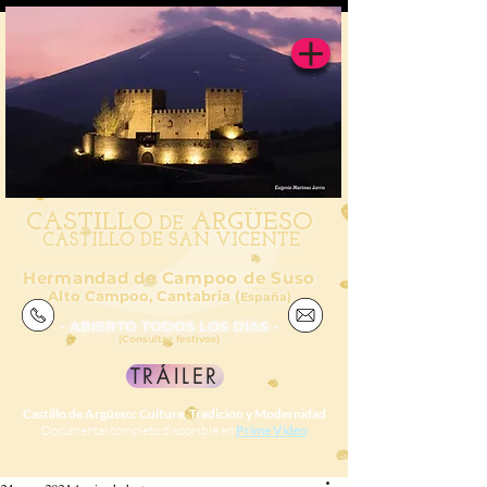
CAS
TILL
O
ARGÜESO
DE
CASTILLO DE SAN VICENTE
Hermandad de Campoo de Suso
Alto Campoo, Cantabria (
España)
- ABIERTO TODOS LOS DÍAS -
(Consultar festivos)
TRÁILER
Castillo de Argüeso: Cultura, Tradición y Modernidad
Documental completo disponible en
Prime Video