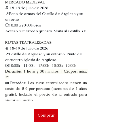
MERCADO MEDIEVAL
📆 18-19 de Julio de 2026
📍Patio de armas del Castillo de Argüeso y su 
entorno
🕒10:00 a 20.00 horas
Acceso al mercado gratuito. Visita al Castillo 3 €.
RUTAS TEATRALIZADAS
📆 18-19 de Julio de 2026
📍Castillo de Argüeso y su entorno. Punto de 
encuentro: iglesia de Argüeso.
🕒10:00h - 11:00h - 
17:00h   18:00h   19:00h
Duración:
 1 hora y 30 minutos | 
Grupos:
 máx. 
25
🎟️Entradas: 
Las rutas teatralizadas tienen un 
coste de 
8 € por persona
 (menores de 4 años 
gratis). Incluido el precio de la entrada para 
visitar el Castillo.
Comprar