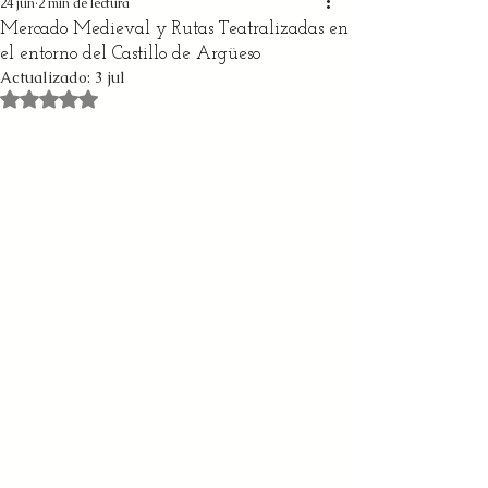
24 jun
2 min de lectura
Mercado Medieval y Rutas Teatralizadas en
el entorno del Castillo de Argüeso
Actualizado:
3 jul
Obtuvo NaN de 5 estrellas.