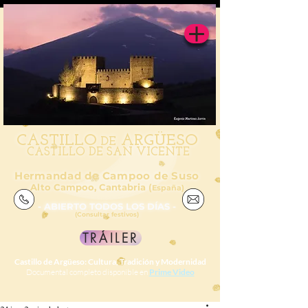
CAS
TILL
O
ARGÜESO
DE
CASTILLO DE SAN VICENTE
Hermandad de Campoo de Suso
Alto Campoo, Cantabria (
España)
- ABIERTO TODOS LOS DÍAS -
(Consultar festivos)
TRÁILER
Castillo de Argüeso: Cultura, Tradición y Modernidad
Documental completo disponible en
Prime Video