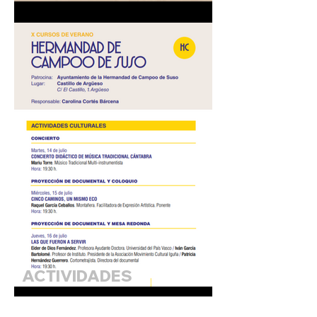
TEATRALIZADAS
"ANACRONISTAS" - 25 de
julio de 2026
ACTIVIDADES
CULTURALES: CURSOS
DE VERANO Universidad