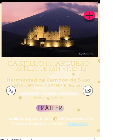
CAS
TILL
O
ARGÜESO
DE
CASTILLO DE SAN VICENTE
Hermandad de Campoo de Suso
Alto Campoo, Cantabria (
España)
- ABIERTO TODOS LOS DÍAS -
(Consultar festivos)
TRÁILER
Castillo de Argüeso: Cultura, Tradición y Modernidad
Documental completo disponible en
Prime Video