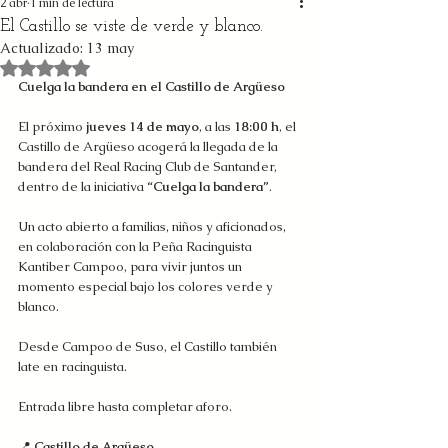
2 abr
1 min de lectura
El Castillo se viste de verde y blanco.
Actualizado:
13 may
Obtuvo NaN de 5 estrellas.
Cuelga la bandera en el Castillo de Argüeso
El próximo 
jueves 14 de mayo
, a las 
18:00 h
, el 
Castillo de Argüeso acogerá la llegada de la 
bandera del Real Racing Club de Santander, 
dentro de la iniciativa 
“Cuelga la bandera”
.
Un acto abierto a familias, niños y aficionados, 
en colaboración con la Peña Racinguista 
Kantiber Campoo, para vivir juntos un 
momento especial bajo los colores verde y 
blanco.
Desde Campoo de Suso, el Castillo también 
late en racinguista.
Entrada libre hasta completar aforo.
📍 
Castillo de Argüeso