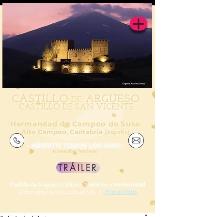
CAS
TILL
O
ARGÜESO
DE
CASTILLO DE SAN VICENTE
Hermandad de Campoo de Suso
Alto Campoo, Cantabria (
España)
- ABIERTO TODOS LOS DÍAS -
(Consultar festivos)
TRÁILER
Castillo de Argüeso: Cultura, Tradición y Modernidad
Documental completo disponible en
Prime Video