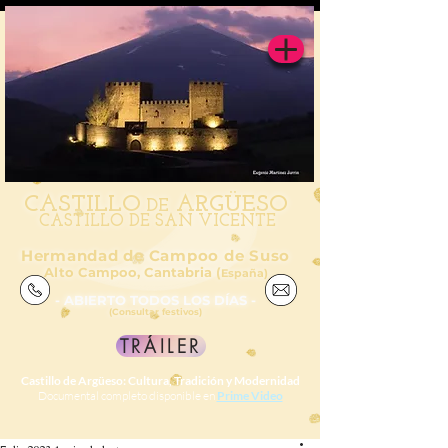
CAS
TILL
O
ARGÜESO
DE
CASTILLO DE SAN VICENTE
Hermandad de Campoo de Suso
Alto Campoo, Cantabria (
España)
- ABIERTO TODOS LOS DÍAS -
(Consultar festivos)
TRÁILER
Castillo de Argüeso: Cultura, Tradición y Modernidad
Documental completo disponible en
Prime Video