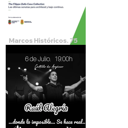
Marcos Históricos. 75
Festival Internacional de
Santander. Pablo Zapico,
archilaud y Daniel
Zapico, tiorba.