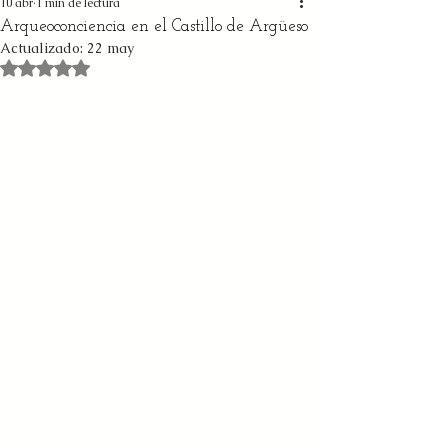
10 abr
1 min de lectura
Arqueoconciencia en el Castillo de Argüeso
Actualizado:
22 may
Obtuvo NaN de 5 estrellas.