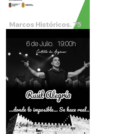
Marcos Históricos. 75
Festival Internacional de
Santander. Pablo Zapico,
archilaud y Daniel
Zapico, tiorba.