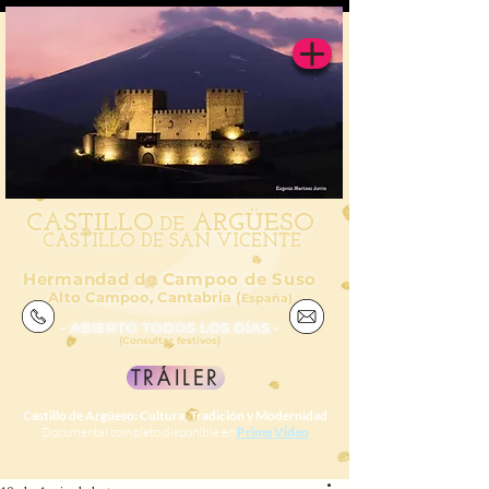
CAS
TILL
O
ARGÜESO
DE
CASTILLO DE SAN VICENTE
Hermandad de Campoo de Suso
Alto Campoo, Cantabria (
España)
- ABIERTO TODOS LOS DÍAS -
(Consultar festivos)
TRÁILER
Castillo de Argüeso: Cultura, Tradición y Modernidad
Documental completo disponible en
Prime Video