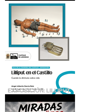
Agosto 2026 (Sala de la
Chimenea)
EXPOSICIÓN: LILLIPUT
EN EL CASTILLO.
"Cuando lo diminuto
cobra vida"