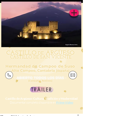
CAS
TILL
O
ARGÜESO
DE
CASTILLO DE SAN VICENTE
Hermandad de Campoo de Suso
Alto Campoo, Cantabria (
España)
- ABIERTO TODOS LOS DÍAS -
(Consultar festivos)
TRÁILER
Castillo de Argüeso: Cultura, Tradición y Modernidad
Documental completo disponible en
Prime Video