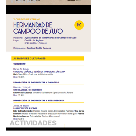
VISITAS
TEATRALIZADAS
"ANACRONISTAS" - 25 de
julio de 2026
ACTIVIDADES
CULTURALES: CURSOS