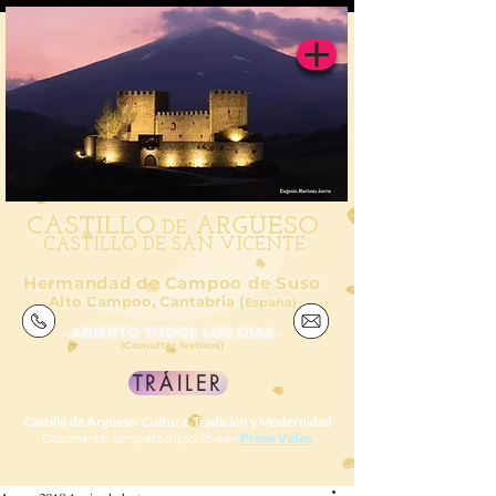
CAS
TILL
O
ARGÜESO
DE
CASTILLO DE SAN VICENTE
Hermandad de Campoo de Suso
Alto Campoo, Cantabria (
España)
- ABIERTO TODOS LOS DÍAS -
(Consultar festivos)
TRÁILER
Castillo de Argüeso: Cultura, Tradición y Modernidad
Documental completo disponible en
Prime Video