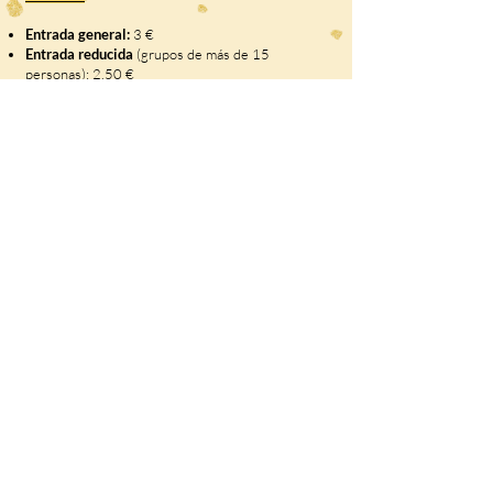
Entrada general:
3 €
Entrada reducida
(grupos de más de 15
personas): 2,50 €
Entrada libre:
Niños de 3 años o menores
Residentes empadronados en el municipio de la
Hermandad de Campoo de Suso con la
Tarjeta del
Club de Amigos del Castillo de Argüeso.
No se permite la entrada de animales de
compañía (excepto perros guía)
Accesibilidad:
El interior del castillo no es
accesible (solo escaleras).
Acceso posible
con silla
de ruedas y carritos hasta la recepción.