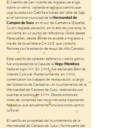
El Castillo de San Vicente de Argüeso se erige
sobre un cerro, vigilando el antiguo camino que
unía la costa con Castilla a través del Valle de Saja,
en el término municipal de la
Hermandad de
Campoo de Suso
, en el sur de Cantabria (España).
Su privilegiada ubicación, en lo alto de una loma, lo
convierte en un punto de referencia visible desde
Paracuelles, desde donde se accede a Argüeso a
través de la carretera CA-183, que conecta
Reinosa con la estación de esquí de Alto Campoo.
Este castillo de carácter defensivo y estilo gótico
fue propiedad de la Casa de la
Vega-Mendoza
hasta el siglo XIX. En 1983, fue declarado Bien de
Interés Cultural. Posteriormente, en 1988,
comenzaron los trabajos de restauración, a cargo
del Gobierno de Cantabria y el Ayuntamiento de la
Hermandad de Campoo de Suso, reabriendo sus
puertas al público en 1999. Desde entonces,
miles de visitantes han recorrido esta imponente
fortaleza, que actualmente funciona como centro
cultural.
El castillo es propiedad del Ayuntamiento de la
Hermandad de Campoo de Suso y forma parte del