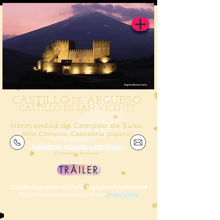
CAS
TILL
O
ARGÜESO
DE
CASTILLO DE SAN VICENTE
Hermandad de Campoo de Suso
Alto Campoo, Cantabria (
España)
- ABIERTO TODOS LOS DÍAS -
(Consultar festivos)
TRÁILER
Castillo de Argüeso: Cultura, Tradición y Modernidad
Documental completo disponible en
Prime Video