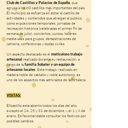
Club de Castillos y Palacios de España
, que
agrupa a los 80 castillos más importantes del país.
El municipio se esfuerza en dotar al castillo de
actividades y contenidos que atraigan al público,
como exposiciones temporales, jornadas de
recreación histórica (celebradas el primer fin de
semana de julio), conciertos, cursos, talleres
medievales para grupos, demostraciones de
cetrería, conferencias y bodas civiles.
Un aspecto destacado es el
meticuloso trabajo
artesanal
realizado durante su restauración, a
cargo de la
familia Sobaler y un equipo de
artesanos locales
. Este trabajo, realizado en
madera noble de castaño y roble autóctono, es
uno de los aspectos más admirados de la fortaleza.
VISITAS:
El castillo está abierto todos los días del año,
excepto el 24, 25 y 31 de diciembre, y el 1 y 6 de
enero. Es recomendable consultar los festivos por
posibles cambios.